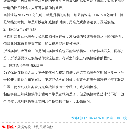
通常来说，科目三学员对车辆的车速和车身震动的感知不是很敏感，如果不清楚
合适的换挡时机，大家可以借助转速表。
当转速达2000-2500之间时，就是升档的时机；如果转速达1000-1500之间时，就
是降挡的时机。学员可以在加减挡的时候，用余光观察转速表，灵活换挡。
2、换挡动作迅速流畅
换挡时需要踩死离合，如果换挡时间过长，发动机的转速就会随之下降的越快，
但是此时车速并没有下降，所以很容易出现顿挫感。
所以换挡讲求迅速，但是加快换挡速度也不能挂错档位，或者挂档不入，同样扣
分，所以还要保证换挡动作的流畅度。考试之前多进行换挡操作的模拟。
3、通过离合半联动来缓冲
为了保证在换挡之后，车子依然可以稳定前进，建议在抬离合的时候不要一下完
全松开，即使在车速够快，不容易熄火的时候，也要先将离合器踏板抬至半联动
位置，使发动机和离合片完全接触前有一个缓冲，减少顿挫感。
相信科目三加减挡操作步骤每个学员都很清楚了，但是换挡时依然小错不断，这
个时候，就可以借鉴上文的几个换挡操作技巧，加强练习。
发布时间：2024-05-31 阅读：1010次
标签：
凤溪驾校
上海凤溪驾校