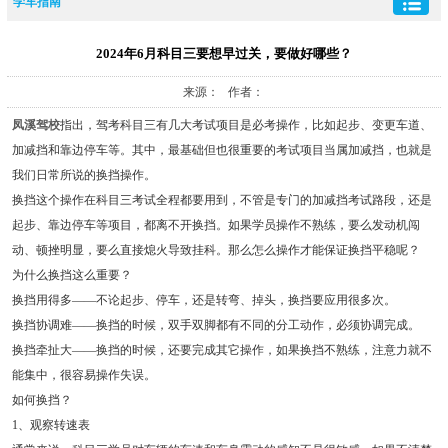
学车指南
2024年6月科目三要想早过关，要做好哪些？
来源： 作者：
凤溪驾校
指出，驾考科目三有几大考试项目是必考操作，比如起步、变更车道、
加减挡和靠边停车等。其中，最基础但也很重要的考试项目当属加减挡，也就是
我们日常所说的换挡操作。
换挡这个操作在科目三考试全程都要用到，不管是专门的加减挡考试路段，还是
起步、靠边停车等项目，都离不开换挡。如果学员操作不熟练，要么发动机闯
动、顿挫明显，要么直接熄火导致挂科。那么怎么操作才能保证换挡平稳呢？
为什么换挡这么重要？
换挡用得多——不论起步、停车，还是转弯、掉头，换挡要应用很多次。
换挡协调难——换挡的时候，双手双脚都有不同的分工动作，必须协调完成。
换挡牵扯大——换挡的时候，还要完成其它操作，如果换挡不熟练，注意力就不
能集中，很容易操作失误。
如何换挡？
1、观察转速表