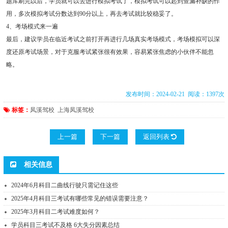
题库刷完以后，学员就可以去进行模拟考试了，模拟考试可以起到查漏补缺的作
用，多次模拟考试分数达到90分以上，再去考试就比较稳妥了。
4、考场模式来一遍
最后，建议学员在临近考试之前打开再进行几场真实考场模式，考场模拟可以深
度还原考试场景，对于克服考试紧张很有效果，容易紧张焦虑的小伙伴不能忽
略。
发布时间：2024-02-21 阅读：1397次
标签：
凤溪驾校
上海凤溪驾校
上一篇
下一篇
返回列表
相关信息
2024年6月科目二曲线行驶只需记住这些
2025年4月科目三考试有哪些常见的错误需要注意？
2025年3月科目二考试难度如何？
学员科目三考试不及格 6大失分因素总结