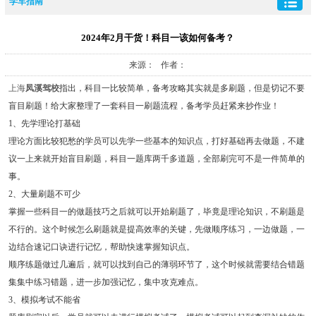
学车指南
2024年2月干货！科目一该如何备考？
来源： 作者：
上海
凤溪驾校
指出，科目一比较简单，备考攻略其实就是多刷题，但是切记不要
盲目刷题！给大家整理了一套科目一刷题流程，备考学员赶紧来抄作业！
1、先学理论打基础
理论方面比较犯愁的学员可以先学一些基本的知识点，打好基础再去做题，不建
议一上来就开始盲目刷题，科目一题库两千多道题，全部刷完可不是一件简单的
事。
2、大量刷题不可少
掌握一些科目一的做题技巧之后就可以开始刷题了，毕竟是理论知识，不刷题是
不行的。这个时候怎么刷题就是提高效率的关键，先做顺序练习，一边做题，一
边结合速记口诀进行记忆，帮助快速掌握知识点。
顺序练题做过几遍后，就可以找到自己的薄弱环节了，这个时候就需要结合错题
集集中练习错题，进一步加强记忆，集中攻克难点。
3、模拟考试不能省