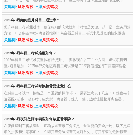
范：1. 降低车速：看到学校区域标志时，应立即将车速降至规定的限速以下。通
常学校区域的限速为30公里每小时。2. 轻踩刹车：通过轻踩刹车踏板...
关键词:
凤溪驾校
上海
凤溪驾校
2025年3月如何提升科目二通过率？
提升科目二考试通过率，确保练习的高效性和针对性是关键。以下是一些实用的
方法：1. 夯实基本功- 离合器控制：离合器是科目二考试中最基础的控制要素，
学员需要熟练掌握离合器的半联动状态，以便在考试中精准控制车速...
关键词:
凤溪驾校
上海
凤溪驾校
2025年3月科目二考试难度如何？
2025年科目二考试难度整体有所提升，主要体现在以下几个方面：考试项目调
整- 项目增加：2025年部分地区科目二考试新增了“窄路智能泊车”“突发障碍物反
应”“新能源车故障处置”等项目。此外，上海等地区还增加了“...
关键词:
凤溪驾校
上海
凤溪驾校
2025年3月科目三考试时换档需要注意什么
在科目三考试中，换挡是一个重要的操作环节，需要注意以下几点：1. 挡位与车
速匹配- 起步：起步时，应先踩下离合器，挂入一挡，然后慢慢松开离合器，同
时适当加油门，确保车辆平稳起步。- 加速：在加速过程中，应根据...
关键词:
凤溪驾校
上海
凤溪驾校
2025年3月夜间故障车辆应如何放置警示牌？
在夜间遇到车辆故障时，正确放置警示三角牌是非常重要的安全措施。以下是详
细的步骤和注意事项：1. 立即开启危险报警闪光灯首先，打开车辆的危险报警闪