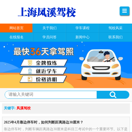
网站首页
关于我们
学车课程
驾校风采
在线报名
学员问答
新闻中心
联系我们
关键字:
凤溪驾校
2025年4月靠边停车时，如何判断距离路边30厘米？
靠边停车时，判断车辆距离路边30厘米是科目三考试中的一个重要环节。以下是