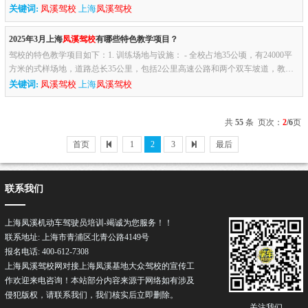
光灯（双闪灯），以提醒其他车辆注意。2. 将车辆移至安全地带如...
关键词:
凤溪驾校
上海
凤溪驾校
2025年3月上海
凤溪驾校
有哪些特色教学项目？
驾校的特色教学项目如下：1. 训练场地与设施： - 全校占地35公顷，有24000平
方米的式样场地，道路总长35公里，包括2公里高速公路和两个双车坡道，教练
车300多辆。 - 教学大楼、宿舍大楼、办公大楼和学员餐厅等后勤...
关键词:
凤溪驾校
上海
凤溪驾校
共
55
条 页次：
2
/6
页
首页
1
2
3
最后
联系我们
上海凤溪机动车驾驶员培训-竭诚为您服务！！
联系地址: 上海市青浦区北青公路4149号
报名电话: 400-612-7308
上海凤溪驾校网对接上海凤溪基地大众驾校的宣传工
作欢迎来电咨询！本站部分内容来源于网络如有涉及
侵犯版权，请联系我们，我们核实后立即删除。
关注我们